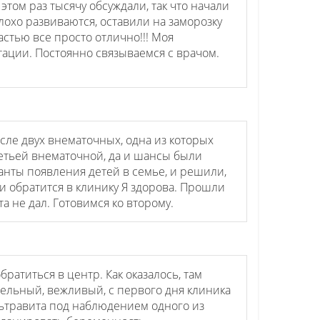
 этом раз тысячу обсуждали, так что начали
лохо развиваются, оставили на заморозку
астью все просто отлично!!! Моя
тации. Постоянно связываемся с врачом.
сле двух внематочных, одна из которых
ретьей внематочной, да и шансы были
нты появления детей в семье, и решили,
и обратится в клинику Я здорова. Прошли
 не дал. Готовимся ко второму.
ратиться в центр. Как оказалось, там
ельный, вежливый, с первого дня клиника
льтравита под наблюдением одного из