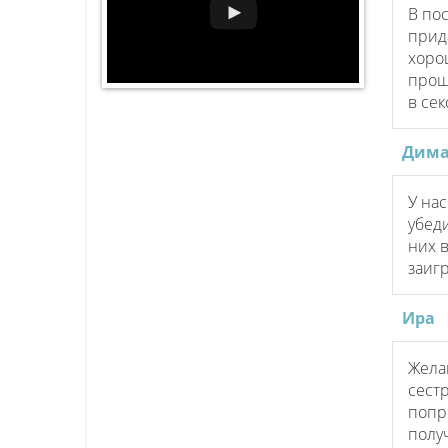
В по
прид
хоро
прош
в сек
Дим
У на
убеди
них 
заиг
Ира
Жела
сест
попр
получ