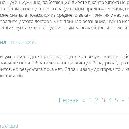
мне нужен мужчина, работающий вместе в контре (пока не р
ть), решила не пугать его сразу своими предпочтениями, п
мне сначала показался из среднего века - понятия у нас ка
травите у этого доктора, мне пришло осознание, нужно испр
нешься бунтаркой в косухе и не имея возможности заплетат
ил
11 июня 2018г.-
ои, уже немолодые, признаю, годы хочется чувствовать се
младше меня. Обратился к специалисту в "Я здорова", докт
ится, но результата пока нет. Спрашивал у доктора, что и ка
пительный.
Первая
«
1
2
3
4
5
»
ть отзыв