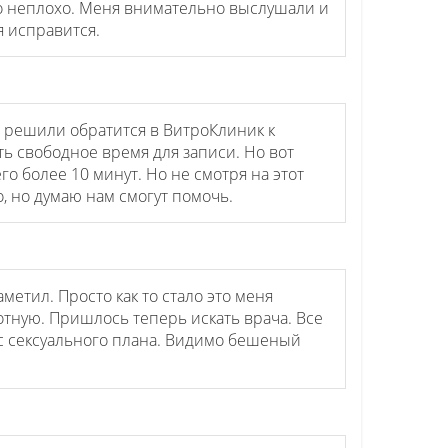
ло неплохо. Меня внимательно выслушали и
я исправится.
, решили обратится в ВитроКлиник к
ть свободное время для записи. Но вот
о более 10 минут. Но не смотря на этот
, но думаю нам смогут помочь.
метил. Просто как то стало это меня
отную. Пришлось теперь искать врача. Все
ь с сексуального плана. Видимо бешеный