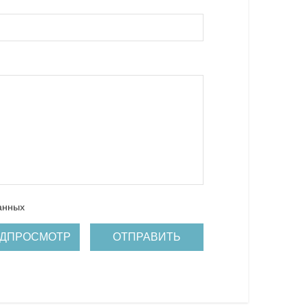
анных
ДПРОСМОТР
ОТПРАВИТЬ