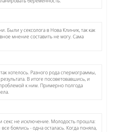
планировать беременность.
 Были у сексолога в Нова Клиник, так как
вное мнение составить не могу. Сама
 так хотелось. Разного рода спермограммы,
результата. В итоге посоветовавшись, и
 проблемой к ним. Примерно полгода
ела.
 и секс не исключение. Молодость прошла:
все боялись - одна осталась. Когда поняла,