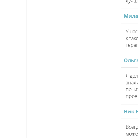
лучш
Мил
У на
к та
терап
Ольг
Я до
анал
почи
пров
Ник 
Всег
может