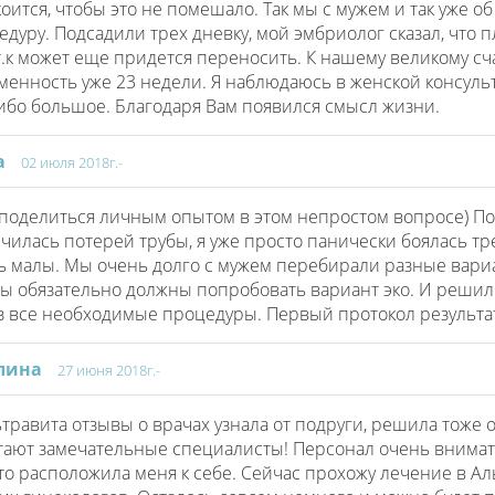
оится, чтобы это не помешало. Так мы с мужем и так уже об
дуру. Подсадили трех дневку, мой эмбриолог сказал, что п
 т.к может еще придется переносить. К нашему великому сч
менность уже 23 недели. Я наблюдаюсь в женской консуль
ибо большое. Благодаря Вам появился смысл жизни.
а
02 июля 2018г.-
 поделиться личным опытом в этом непростом вопросе) По
нчилась потерей трубы, я уже просто панически боялась т
ь малы. Мы очень долго с мужем перебирали разные вариа
мы обязательно должны попробовать вариант эко. И решил
з все необходимые процедуры. Первый протокол результата
лина
27 июня 2018г.-
травита отзывы о врачах узнала от подруги, решила тоже об
тают замечательные специалисты! Персонал очень внимат
то расположила меня к себе. Сейчас прохожу лечение в А