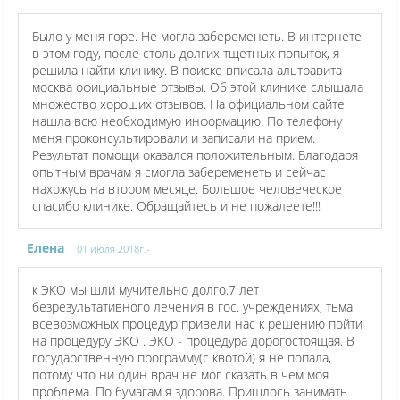
Было у меня горе. Не могла забеременеть. В интернете
в этом году, после столь долгих тщетных попыток, я
решила найти клинику. В поиске вписала альтравита
москва официальные отзывы. Об этой клинике слышала
множество хороших отзывов. На официальном сайте
нашла всю необходимую информацию. По телефону
меня проконсультировали и записали на прием.
Результат помощи оказался положительным. Благодаря
опытным врачам я смогла забеременеть и сейчас
нахожусь на втором месяце. Большое человеческое
спасибо клинике. Обращайтесь и не пожалеете!!!
Елена
01 июля 2018г.-
к ЭКО мы шли мучительно долго.7 лет
безрезультативного лечения в гос. учреждениях, тьма
всевозможных процедур привели нас к решению пойти
на процедуру ЭКО . ЭКО - процедура дорогостоящая. В
государственную программу(с квотой) я не попала,
потому что ни один врач не мог сказать в чем моя
проблема. По бумагам я здорова. Пришлось занимать