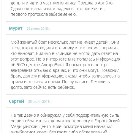
деньги и идти в частную клинику. Пришла в Арт Эко.
Сдаю опять анализы, и надеюсь, что повезет и с
первого протокола забеременею.
Мурат
26 июня 2018г.-
Мой женатый брат несколько лет не имеет детей . Они
неоднократно ходили в клинику и все время спорили -
кто виноват. Видимо в клинике не могли дать ответ на
этот вопрос. Но в интернете мне попалась информация
об ЭКО центре АльтраВита. Я посмотрел в центре
альтравита отзывы о врачах, и что они могут. Позвонил
брату, дал эту информацию, сказал чтобы записались на
прием и не тянули время. Послушались. Лечились
долго, зато сейчас есть ребенок.
Сергей
25 июня 2018г.-
Не так давно я обнаружил у себя подозрительную сыпь,
решил обратиться к дерматовенерологу в Европейский
Медицинский Центр. Врач осмотрев меня назначил
антибиотики, сразу, без каких либо обследований,