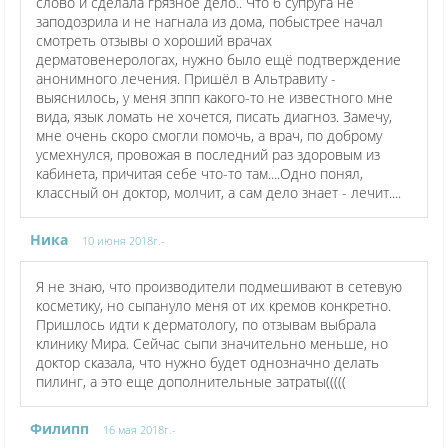
слово и сделала грязное дело.. Что б супруга не
заподозрила и не нагнала из дома, побыстрее начал
смотреть отзывы о хороший врачах
дерматовенерологах, нужно было ещё подтверждение
анонимного лечения. Пришёл в Альтравиту -
выяснилось, у меня зппп какого-то не известного мне
вида, язык ломать не хочется, писать диагноз. Замечу,
мне очень скоро смогли помочь, а врач, по доброму
усмехнулся, провожая в последний раз здоровым из
кабинета, причитая себе что-то там....Одно понял,
классный он доктор, молчит, а сам дело знает - лечит....
Ника
10 июня 2018г.-
Я не знаю, что производители подмешивают в сетевую
косметику, но сыпануло меня от их кремов конкретно.
Пришлось идти к дерматологу, по отзывам выбрала
клинику Мира. Сейчас сыпи значительно меньше, но
доктор сказала, что нужно будет однозначно делать
пилинг, а это еще дополнительные затраты(((((
Филипп
16 мая 2018г.-