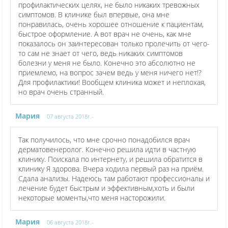
профилактических целях, не было никаких тревожных
симптомов. В клинике был впервые, она мне
понравилась, очень хорошее отношение к пациентам,
быстрое оформление. А вот врач не очень, как мне
показалось он заинтересован только пролечить от чего-
то сам не знает от чего, ведь никаких симптомов
болезни у меня не было. Конечно это абсолютно не
приемлемо, на вопрос зачем ведь у меня ничего нет!?
Для профилактики! Вообщем клиника может и неплохая,
но врач очень странный.
Мария
07 августа 2018г.-
Так получилось, что мне срочно понадобился врач
дерматовенеролог. Конечно решила идти в частную
клинику. Поискала по интернету, и решила обратится в
клинику Я здорова. Вчера ходила первый раз на приём.
Сдала анализы. Надеюсь там работают профессионалы и
лечение будет быстрым и эффективным,хоть и были
некоторые моменты,что меня насторожили.
Мария
06 августа 2018г.-