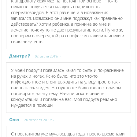
К андрологу хожу уже на постоянной основе . Что-то
никак не получается наладить подвижность
сперматозоидов. В этот раз еще и в новаклиник
записался. Возможно они мне подскажут как правильно
действовать? Хотим ребенка, а причина во мне и
лечение почему то не дает результативности. Ну что ж,
проверим в очередной раз профессионализм клиники и
свою везучесть.
Дмитрий
02 марта 2019г.-
У моей подруги появилась какая-то сыпь и покраснение
на руках и ногах. Ясно было, что это что-то
инфекционное и стоит выходить на улицу просто так -
очень плохая идея. Но нужно же было как-то с врачом
поговорить на эту тему. Начали искать онайлн
консультации и попали на вас. Моя подруга реально
нуждается в помощи
Олег
26 февраля 2019г.-
С простатитом уже мучаюсь два года, просто временами