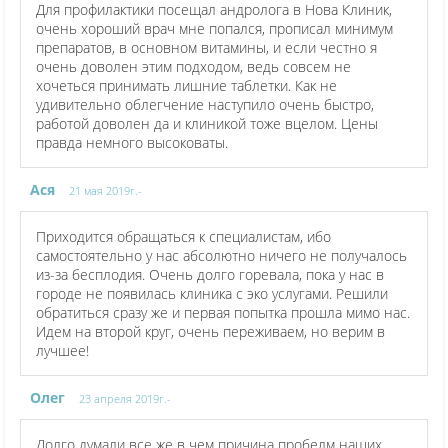
Для профилактики посещал андролога в Нова Клиник,
очень хороший врач мне попался, прописал минимум
препаратов, в основном витамины, и если честно я
очень доволен этим подходом, ведь совсем не
хочеться принимать лишние таблетки. Как не
удивительно облегчение наступило очень быстро,
работой доволен да и клиникой тоже вцелом. Цены
правда немного высоковаты.
Ася
21 мая 2019г.-
Приходится обращаться к специалистам, ибо
самостоятельно у нас абсолютно ничего не получалось
из-за бесплодия. Очень долго горевала, пока у нас в
городе не появилась клиника с эко услугами. Решили
обратиться сразу же и первая попытка прошла мимо нас.
Идем на второй круг, очень переживаем, но верим в
лучшее!
Олег
23 апреля 2019г.-
Долго думали все же в чем причина пробелм наших.