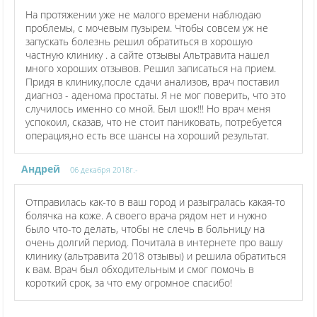
На протяжении уже не малого времени наблюдаю
проблемы, с мочевым пузырем. Чтобы совсем уж не
запускать болезнь решил обратиться в хорошую
частную клинику . а сайте отзывы Альтравита нашел
много хороших отзывов. Решил записаться на прием.
Придя в клинику,после сдачи анализов, врач поставил
диагноз - аденома простаты. Я не мог поверить, что это
случилось именно со мной. Был шок!!! Но врач меня
успокоил, сказав, что не стоит паниковать, потребуется
операция,но есть все шансы на хороший результат.
Андрей
06 декабря 2018г.-
Отправилась как-то в ваш город и разыгралась какая-то
болячка на коже. А своего врача рядом нет и нужно
было что-то делать, чтобы не слечь в больницу на
очень долгий период. Почитала в интернете про вашу
клинику (альтравита 2018 отзывы) и решила обратиться
к вам. Врач был обходительным и смог помочь в
короткий срок, за что ему огромное спасибо!