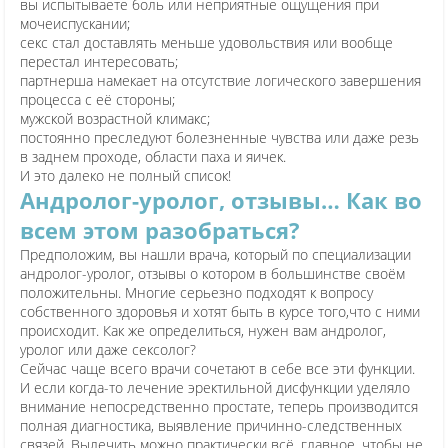
вы испытываете боль или неприятные ощущения при
мочеиспускании;
секс стал доставлять меньше удовольствия или вообще
перестал интересовать;
партнерша намекает на отсутствие логического завершения
процесса с её стороны;
мужской возрастной климакс;
постоянно преследуют болезненные чувства или даже резь
в заднем проходе, области паха и яичек.
И это далеко не полный список!
Андролог-уролог, отзывы… Как во
всем этом разобраться?
Предположим, вы нашли врача, который по специализации
андролог-уролог, отзывы о котором в большинстве своём
положительны. Многие серьезно подходят к вопросу
собственного здоровья и хотят быть в курсе того,что с ними
происходит. Как же определиться, нужен вам андролог,
уролог или даже сексолог?
Сейчас чаще всего врачи сочетают в себе все эти функции.
И если когда-то лечение эректильной дисфункции уделяло
внимание непосредственно простате, теперь производится
полная диагностика, выявление причинно-следственных
связей. Вылечить можно практически всё, главное, чтобы не